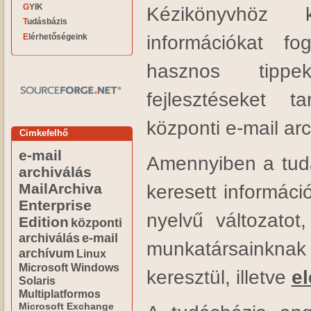
GYIK
Kézikönyvhöz k
Tudásbázis
információkat f
Elérhetőségeink
hasznos tippe
fejlesztéseket t
központi e-mail ar
Cimkefelhő
e-mail
Amennyiben a tudá
archiválás
MailArchiva
keresett informáci
Enterprise
nyelvű változatot
Edition
központi
archiválás
e-mail
munkatársainkn
archívum
Linux
Microsoft Windows
keresztül, illetve
e
Solaris
Multiplatformos
Microsoft Exchange