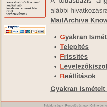
A tudásbázis ang
kereshető
Online demó
auditálható
alábbi hivatkozásra 
levelezőszerverek
Mac
OS X
további címkék
MailArchiva Kno
Gyakran Ismé
Telepítés
Frissítés
Levelezőkiszo
Beállítások
Gyakran Ismételt
Tulajdonságok
|
Rendelés és árak
|
Online demó