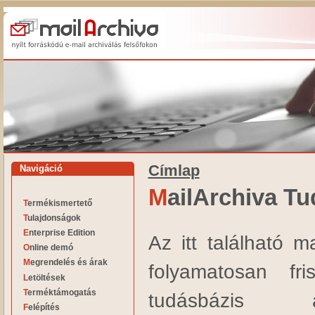
Címlap
Navigáció
MailArchiva T
Termékismertető
Tulajdonságok
Enterprise Edition
Az itt található 
Online demó
Megrendelés és árak
folyamatosan fri
Letöltések
Terméktámogatás
tudásbázis a
Felépítés